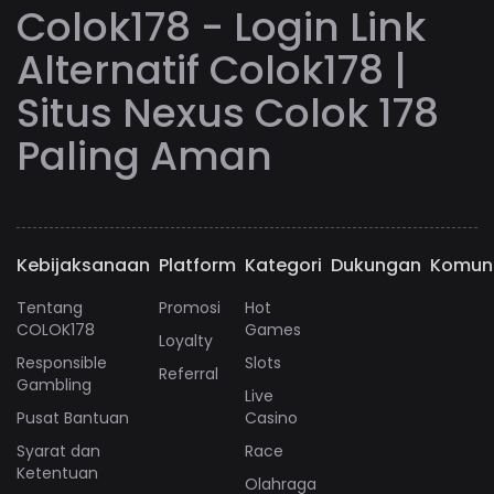
Colok178 - Login Link
Alternatif Colok178 |
Situs Nexus Colok 178
Paling Aman
Kebijaksanaan
Platform
Kategori
Dukungan
Komun
Tentang
Promosi
Hot
COLOK178
Games
Loyalty
Responsible
Slots
Referral
Gambling
Live
Pusat Bantuan
Casino
Syarat dan
Race
Ketentuan
Olahraga