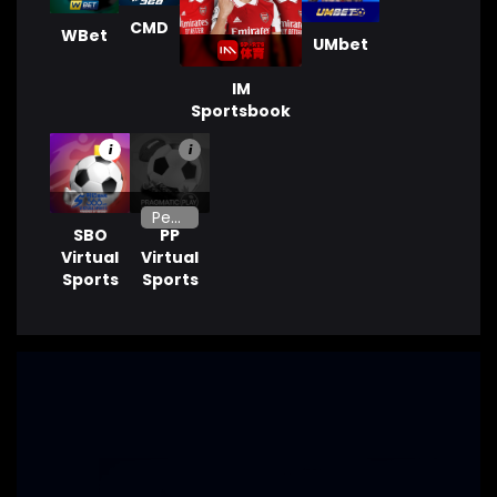
CMD
WBet
UMbet
IM
Sportsbook
i
i
SBO
PP
Virtual
Virtual
Sports
Sports