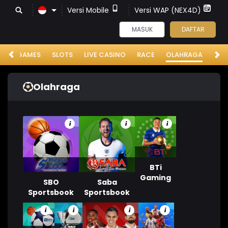
Versi Mobile
Versi WAP (NEX4D)
MASUK
DAFTAR
HOT GAMES
SLOTS
LIVE CASINO
RACE
OLAHRAGA
CRA
Olahraga
i
i
i
BTi
Gaming
SBO
Saba
Sportsbook
Sportsbook
i
i
i
i