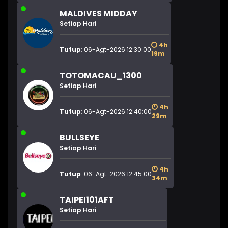
MALDIVES MIDDAY
Setiap Hari
4h
Tutup
: 06-Agt-2026 12:30:00
19m
TOTOMACAU_1300
Setiap Hari
4h
Tutup
: 06-Agt-2026 12:40:00
29m
BULLSEYE
Setiap Hari
4h
Tutup
: 06-Agt-2026 12:45:00
34m
TAIPEI101AFT
Setiap Hari