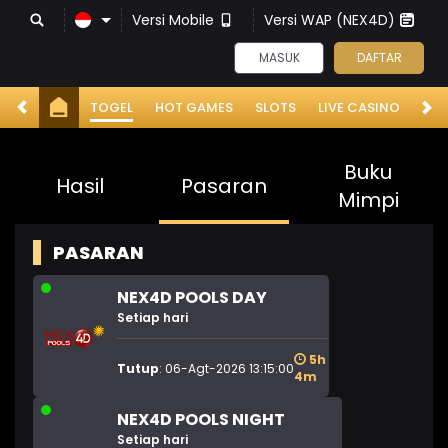
Versi Mobile
Versi WAP (NEX4D)
MASUK
DAFTAR
TOGEL
HOT GAMES
SLOTS
LIVE CASINO
RA
Buku
Hasil
Pasaran
Mimpi
PASARAN
NEX4D POOLS DAY
Setiap hari
5h
Tutup
: 06-Agt-2026 13:15:00
4m
NEX4D POOLS NIGHT
Setiap hari