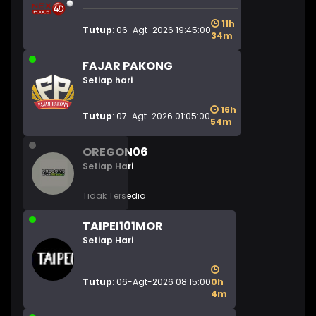
11h
Tutup
: 06-Agt-2026 19:45:00
34m
FAJAR PAKONG
Setiap hari
16h
Tutup
: 07-Agt-2026 01:05:00
54m
OREGON06
Setiap Hari
Tidak Tersedia
TAIPEI101MOR
Setiap Hari
Tutup
: 06-Agt-2026 08:15:00
0h
4m