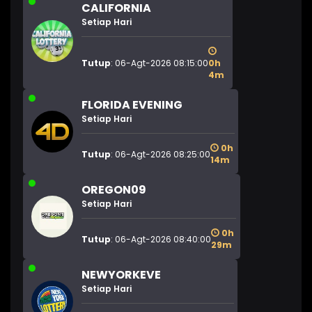
CALIFORNIA
Setiap Hari
Tutup
: 06-Agt-2026 08:15:00
0h
4m
FLORIDA EVENING
Setiap Hari
0h
Tutup
: 06-Agt-2026 08:25:00
14m
OREGON09
Setiap Hari
0h
Tutup
: 06-Agt-2026 08:40:00
29m
NEWYORKEVE
Setiap Hari