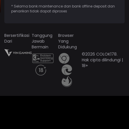
* Selama bank maintenance dan bank offline deposit dan
penarikan tidak dapat diproses
Bersertifikasi
Tanggung
Browser
Dari
Jawab
Yang
Bermain
Didukung
©2026 COLOK178.
Hak cipta dilindungi |
18+