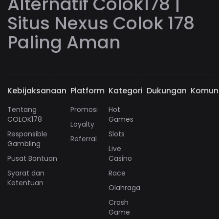
Alternatif Colok178 |
Situs Nexus Colok 178
Paling Aman
Kebijaksanaan
Platform
Kategori
Dukungan
Komun
Tentang
Promosi
Hot
COLOK178
Games
Loyalty
Responsible
Slots
Referral
Gambling
Live
Pusat Bantuan
Casino
Syarat dan
Race
Ketentuan
Olahraga
Crash
Game