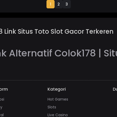
1
2
3
8 Link Situs Toto Slot Gacor Terkeren
nk Alternatif Colok178 | S
form
Kategori
D
si
Hot Games
ty
Slots
ral
Live Casino