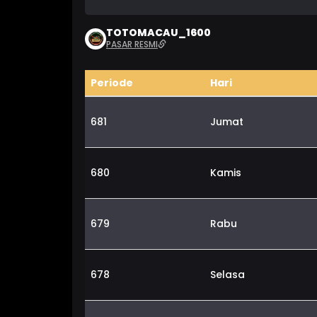
TOTOMACAU_1600
PASAR RESMI
Periode
Hari
681
Jumat
680
Kamis
679
Rabu
678
Selasa