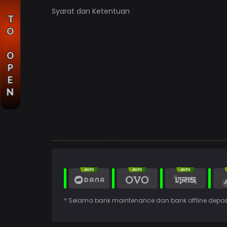
TAP TO OPEN
Syarat dan Ketentuan
* Selama bank maintenance dan bank offline deposi