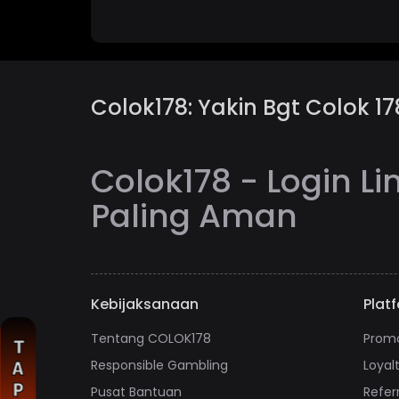
Colok178: Yakin Bgt Colok 17
Colok178 - Login Li
Paling Aman
Kebijaksanaan
Plat
Tentang COLOK178
Promo
Responsible Gambling
Loyal
Pusat Bantuan
Refer