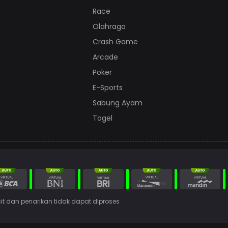
Race
Olahraga
Crash Game
Arcade
Poker
E-Sports
Sabung Ayam
Togel
t dan penarikan tidak dapat diproses