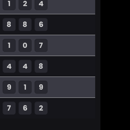
1
2
4
8
8
6
1
0
7
4
4
8
9
1
9
7
6
2