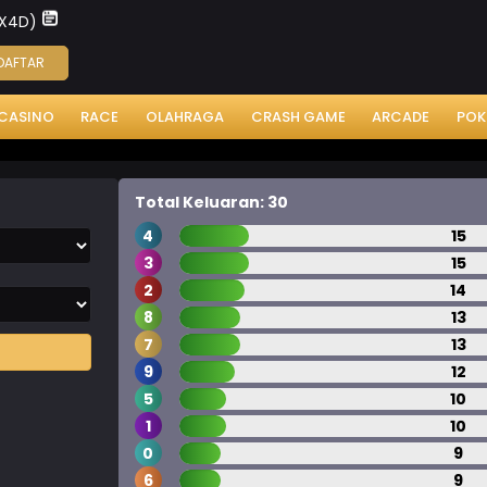
EX4D)
DAFTAR
 CASINO
RACE
OLAHRAGA
CRASH GAME
ARCADE
POK
Total Keluaran: 30
4
15
3
15
2
14
8
13
7
13
9
12
5
10
1
10
0
9
6
9