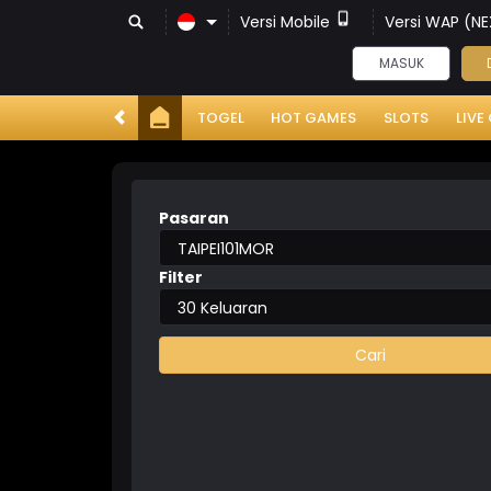
Versi Mobile
Versi WAP (N
MASUK
TOGEL
HOT GAMES
SLOTS
LIVE
Pasaran
Filter
Cari