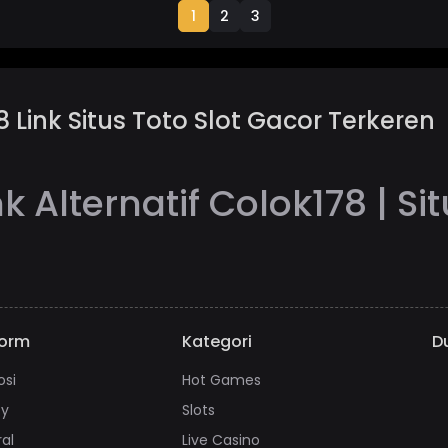
1
2
3
8 Link Situs Toto Slot Gacor Terkeren
nk Alternatif Colok178 | S
form
Kategori
D
si
Hot Games
ty
Slots
ral
Live Casino