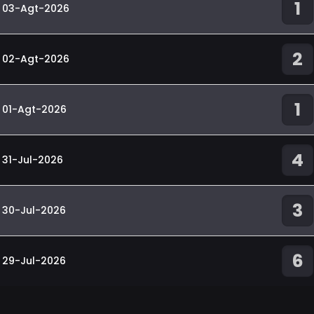
1
03-Agt-2026
2
02-Agt-2026
1
01-Agt-2026
4
31-Jul-2026
3
30-Jul-2026
6
29-Jul-2026