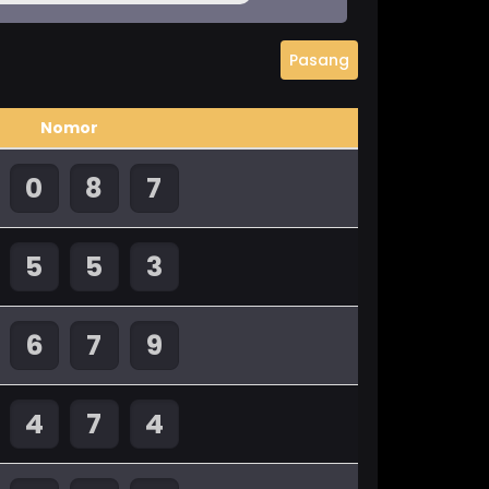
Pasang
Nomor
0
8
7
5
5
3
6
7
9
4
7
4