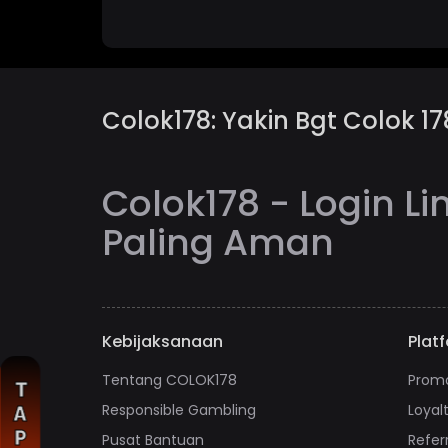
Colok178: Yakin Bgt Colok 17
Colok178 - Login Li
Paling Aman
Kebijaksanaan
Plat
Tentang COLOK178
Promo
Responsible Gambling
Loyal
Pusat Bantuan
Refer