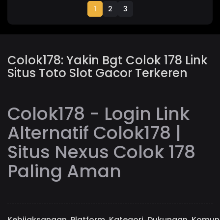
1
2
3
Colok178: Yakin Bgt Colok 178 Link
Situs Toto Slot Gacor Terkeren
Colok178 - Login Link
Alternatif Colok178 |
Situs Nexus Colok 178
Paling Aman
Kebijaksanaan
Platform
Kategori
Dukungan
Komun