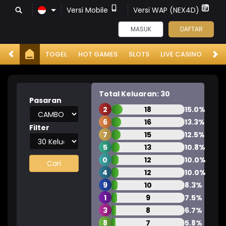
Versi Mobile
Versi WAP (NEX4D)
MASUK
DAFTAR
TOGEL
HOT GAMES
SLOTS
LIVE CASINO
RA
Total Keluaran: 30
Pasaran
2
18
15.0%
6
16
13.3%
Filter
7
15
12.5%
5
13
10.8%
0
12
10.0%
Cari
4
12
10.0%
9
10
8.3%
1
9
7.5%
3
8
6.7%
8
7
5.8%