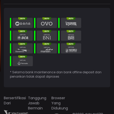
* Selama bank maintenance dan bank offline deposit dan
penarikan tidak dapat diproses
Bersertifikasi
Tanggung
Browser
Dari
Jawab
Yang
Bermain
Didukung