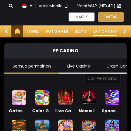
Versi Mobile
Versi WAP (NEX4D)
MASUK
DAFTAR
TOGEL
HOT GAMES
SLOTS
LIVE CASINO
RA
PP CASINO
Semua permainan
Live Casino
Crash Gam
Gates of Olympus Roulette
Color Game Bonanza
Live Casino Lobby
Nexus Lounge
Spaceman