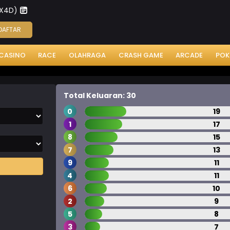
EX4D)
DAFTAR
 CASINO
RACE
OLAHRAGA
CRASH GAME
ARCADE
POK
Total Keluaran: 30
0
19
1
17
8
15
7
13
9
11
4
11
6
10
2
9
5
8
3
7