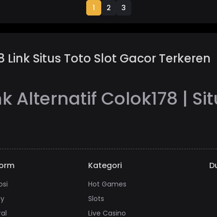
1
2
3
8 Link Situs Toto Slot Gacor Terkeren
nk Alternatif Colok178 | S
form
Kategori
D
si
Hot Games
ty
Slots
ral
Live Casino