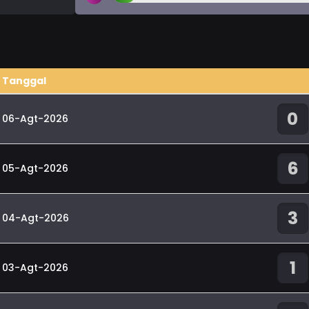
Tanggal
0
06-Agt-2026
6
05-Agt-2026
3
04-Agt-2026
1
03-Agt-2026