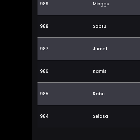
989
Minggu
988
Sabtu
987
Jumat
986
Kamis
985
Rabu
984
Selasa