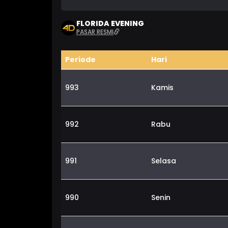
FLORIDA EVENING
PASAR RESMI
Periode
Hari
993
Kamis
992
Rabu
991
Selasa
990
Senin